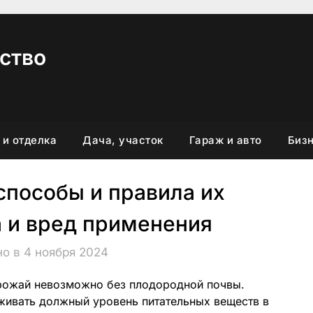
ство
 и отделка
Дача, участок
Гараж и авто
Бизн
способы и правила их
а и вред применения
о в 4 ноября 2024
урожай невозможно без плодородной почвы.
ивать должный уровень питательных веществ в