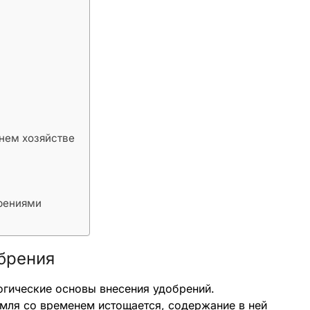
нем хозяйстве
брениями
брения
огические основы внесения удобрений.
емля со временем истощается, содержание в ней