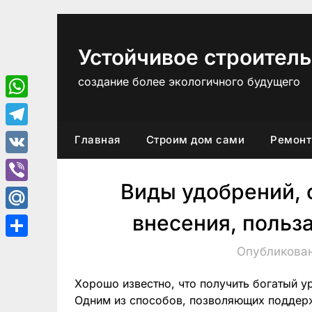
Перейти
к
содержимому
Устойчивое строитель
создание более экологичного будущего
WhatsApp
Telegram
Главная
Строим дом сами
Ремонт
VK
Виды удобрений, 
Viber
внесения, польз
Mail.Ru
Отправить
Опубликован
Хорошо известно, что получить богатый 
Одним из способов, позволяющих поддерж