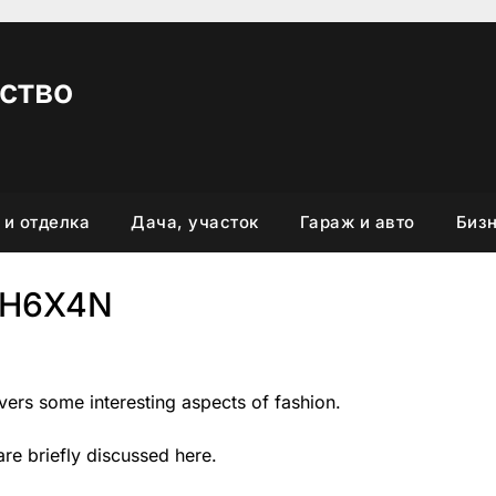
ство
 и отделка
Дача, участок
Гараж и авто
Бизн
FH6X4N
overs some interesting aspects of fashion.
are briefly discussed here.