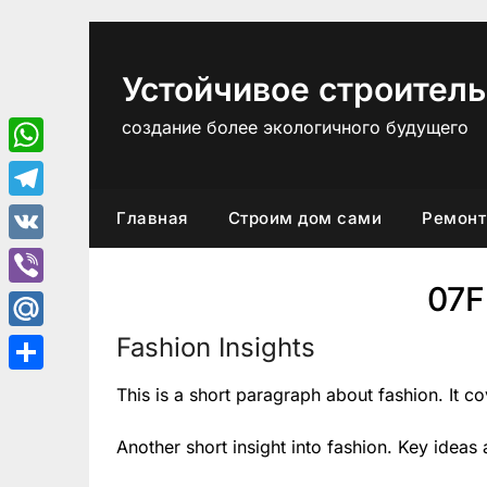
Перейти
к
содержимому
Устойчивое строитель
создание более экологичного будущего
WhatsApp
Telegram
Главная
Строим дом сами
Ремонт
VK
07
Viber
Fashion Insights
Mail.Ru
Отправить
This is a short paragraph about fashion. It c
Another short insight into fashion. Key ideas 