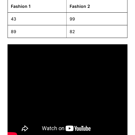
Fashion 1
Fashion 2
43
99
89
82