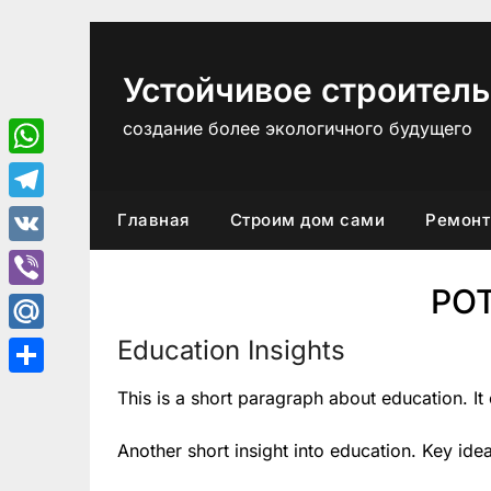
Перейти
к
содержимому
Устойчивое строитель
создание более экологичного будущего
WhatsApp
Telegram
Главная
Строим дом сами
Ремонт
VK
PO
Viber
Education Insights
Mail.Ru
Отправить
This is a short paragraph about education. It
Another short insight into education. Key ide