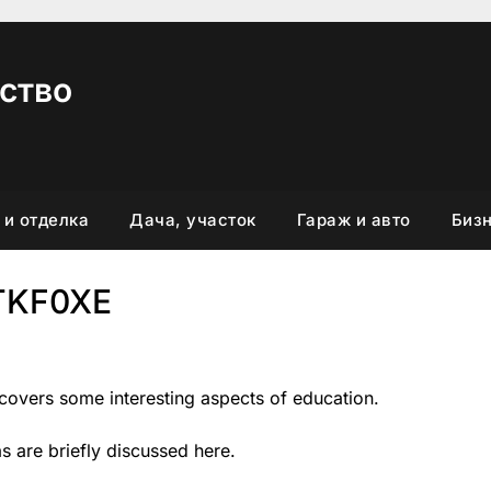
ство
 и отделка
Дача, участок
Гараж и авто
Бизн
TKF0XE
 covers some interesting aspects of education.
as are briefly discussed here.