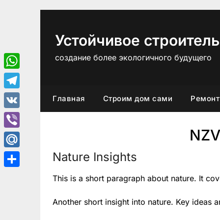
Перейти
к
содержимому
Устойчивое строитель
создание более экологичного будущего
WhatsApp
Telegram
Главная
Строим дом сами
Ремонт
VK
NZ
Viber
Nature Insights
Mail.Ru
Отправить
This is a short paragraph about nature. It co
Another short insight into nature. Key ideas a