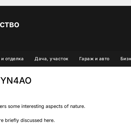
ство
 и отделка
Дача, участок
Гараж и авто
Бизн
VYN4AO
vers some interesting aspects of nature.
re briefly discussed here.