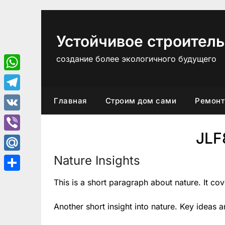
Перейти
к
содержимому
Устойчивое строитель
создание более экологичного будущего
WhatsApp
Telegram
Главная
Строим дом сами
Ремонт
VK
JL
Viber
Nature Insights
Mail.Ru
Отправить
This is a short paragraph about nature. It co
Another short insight into nature. Key ideas a