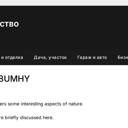
ство
 и отделка
Дача, участок
Гараж и авто
Бизн
F8UMHY
vers some interesting aspects of nature.
re briefly discussed here.