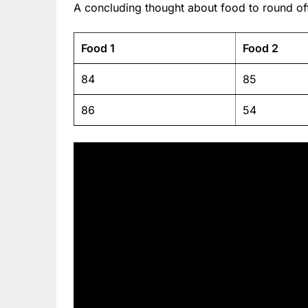
A concluding thought about food to round off
Food 1
Food 2
84
85
86
54