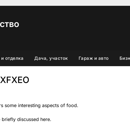
ство
 и отделка
Дача, участок
Гараж и авто
Бизн
FXFXEO
rs some interesting aspects of food.
 briefly discussed here.