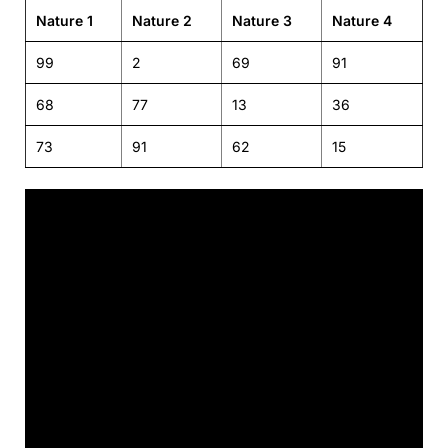
Nature 1
Nature 2
Nature 3
Nature 4
99
2
69
91
68
77
13
36
73
91
62
15