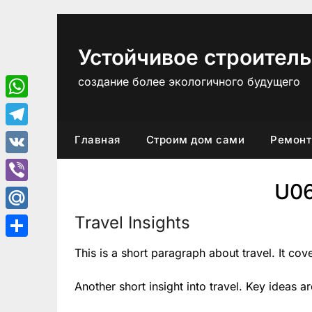
Перейти
к
содержимому
Устойчивое строитель
создание более экологичного будущего
WhatsApp
Telegram
Главная
Строим дом сами
Ремонт
VK
U0
Viber
Travel Insights
Mail.Ru
Отправить
This is a short paragraph about travel. It cov
Another short insight into travel. Key ideas a