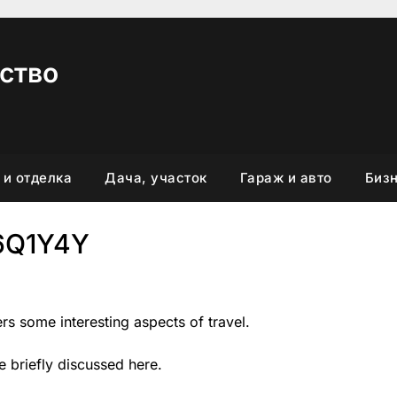
ство
 и отделка
Дача, участок
Гараж и авто
Бизн
6Q1Y4Y
ers some interesting aspects of travel.
re briefly discussed here.