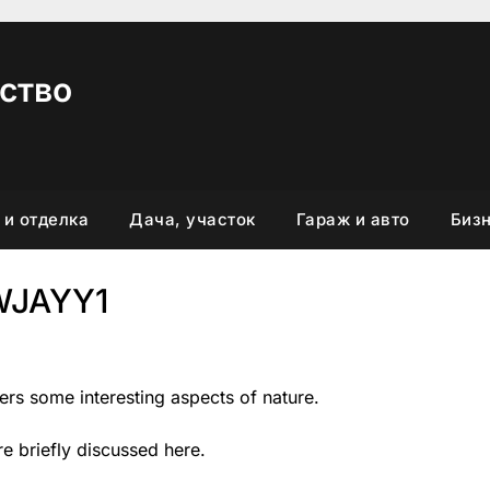
ство
 и отделка
Дача, участок
Гараж и авто
Бизн
WJAYY1
vers some interesting aspects of nature.
re briefly discussed here.