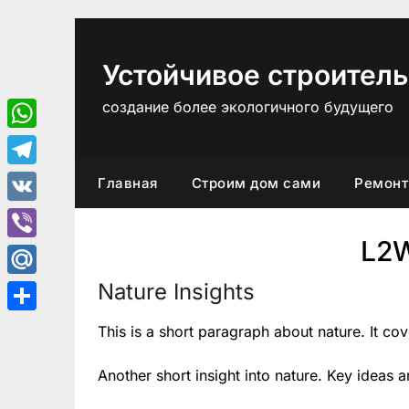
Перейти
к
содержимому
Устойчивое строитель
создание более экологичного будущего
WhatsApp
Telegram
Главная
Строим дом сами
Ремонт
VK
L2
Viber
Nature Insights
Mail.Ru
Отправить
This is a short paragraph about nature. It co
Another short insight into nature. Key ideas a