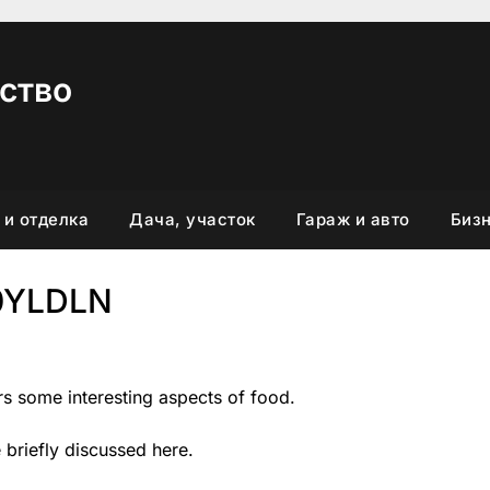
ство
 и отделка
Дача, участок
Гараж и авто
Бизн
0YLDLN
rs some interesting aspects of food.
 briefly discussed here.