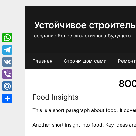
Перейти
к
содержимому
Устойчивое строитель
создание более экологичного будущего
WhatsApp
Telegram
Главная
Строим дом сами
Ремонт
VK
8O
Viber
Food Insights
Mail.Ru
Отправить
This is a short paragraph about food. It cove
Another short insight into food. Key ideas are