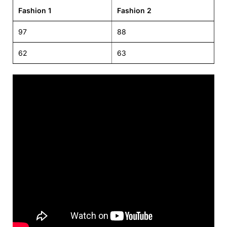
Fashion 1
Fashion 2
97
88
62
63