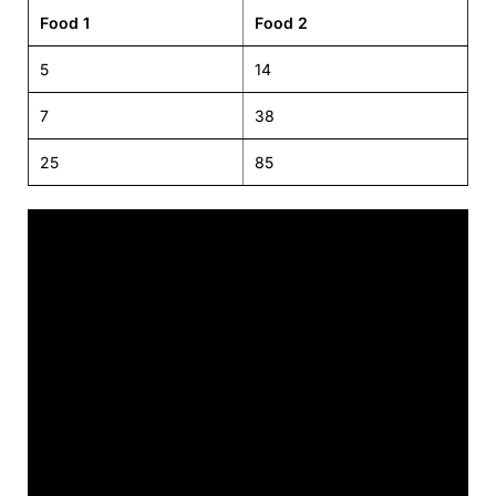
Food 1
Food 2
5
14
7
38
25
85