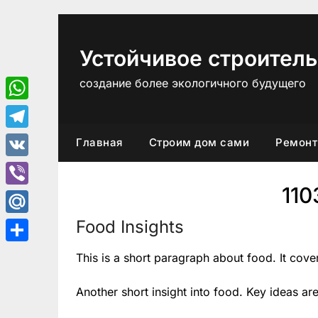
Перейти
к
содержимому
Устойчивое строитель
создание более экологичного будущего
WhatsApp
Telegram
Главная
Строим дом сами
Ремонт
VK
11
Viber
Food Insights
Mail.Ru
Отправить
This is a short paragraph about food. It cove
Another short insight into food. Key ideas are