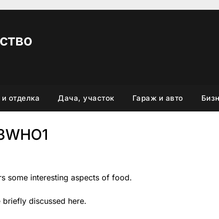
ство
 и отделка
Дача, участок
Гараж и авто
Бизн
03WHO1
rs some interesting aspects of food.
 briefly discussed here.