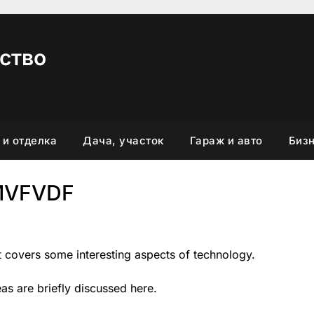
ство
 и отделка
Дача, участок
Гараж и авто
Бизн
MVFVDF
It covers some interesting aspects of technology.
eas are briefly discussed here.