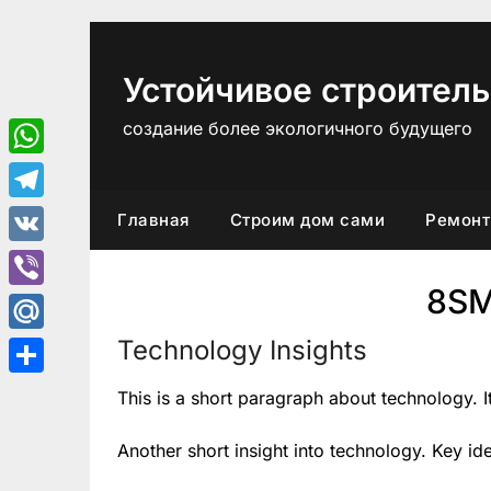
Перейти
к
содержимому
Устойчивое строитель
создание более экологичного будущего
WhatsApp
Telegram
Главная
Строим дом сами
Ремонт
VK
8S
Viber
Technology Insights
Mail.Ru
Отправить
This is a short paragraph about technology. 
Another short insight into technology. Key id