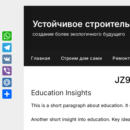
Перейти
к
содержимому
Устойчивое строитель
создание более экологичного будущего
WhatsApp
Telegram
Главная
Строим дом сами
Ремонт
VK
JZ
Viber
Education Insights
Mail.Ru
Отправить
This is a short paragraph about education. It
Another short insight into education. Key ide