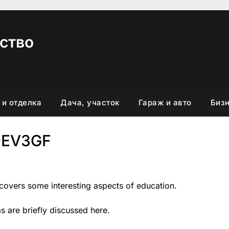
ство
 и отделка
Дача, участок
Гараж и авто
Бизн
9EV3GF
 covers some interesting aspects of education.
as are briefly discussed here.