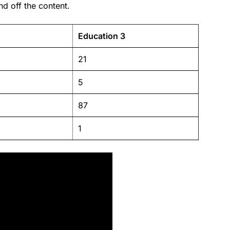
d off the content.
Education 3
21
5
87
1