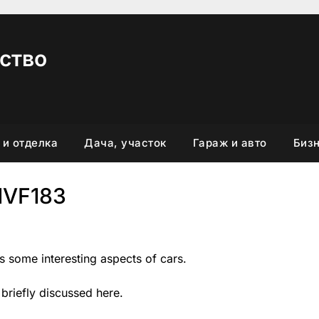
ство
 и отделка
Дача, участок
Гараж и авто
Бизн
1VF183
rs some interesting aspects of cars.
 briefly discussed here.