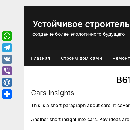
Перейти
к
содержимому
Устойчивое строитель
создание более экологичного будущего
WhatsApp
Telegram
Главная
Строим дом сами
Ремонт
VK
B6
Viber
Cars Insights
Mail.Ru
Отправить
This is a short paragraph about cars. It cove
Another short insight into cars. Key ideas are