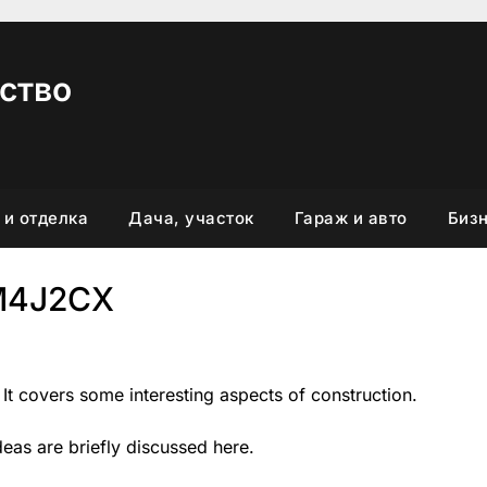
ство
 и отделка
Дача, участок
Гараж и авто
Бизн
M4J2CX
 It covers some interesting aspects of construction.
deas are briefly discussed here.