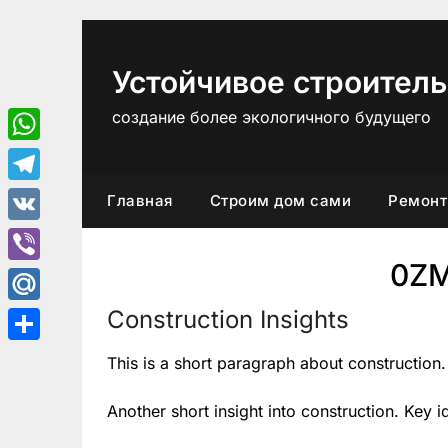
Перейти
к
содержимому
Устойчивое строитель
создание более экологичного будущего
WhatsApp
Telegram
Главная
Строим дом сами
Ремонт
VK
0Z
Viber
Construction Insights
Mail.Ru
Отправить
This is a short paragraph about construction.
Another short insight into construction. Key i