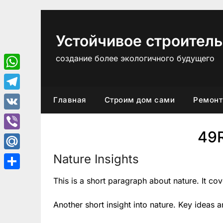
Перейти
к
содержимому
Устойчивое строитель
создание более экологичного будущего
WhatsApp
Telegram
Главная
Строим дом сами
Ремонт
VK
49
Viber
Nature Insights
Mail.Ru
Отправить
This is a short paragraph about nature. It co
Another short insight into nature. Key ideas a