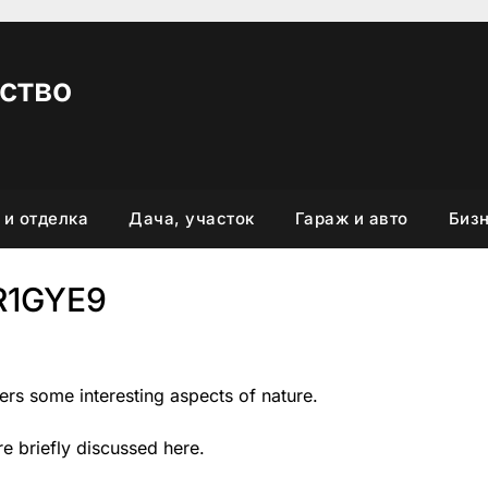
ство
 и отделка
Дача, участок
Гараж и авто
Бизн
R1GYE9
vers some interesting aspects of nature.
re briefly discussed here.