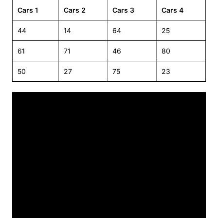
Cars 1
Cars 2
Cars 3
Cars 4
44
14
64
25
61
71
46
80
50
27
75
23