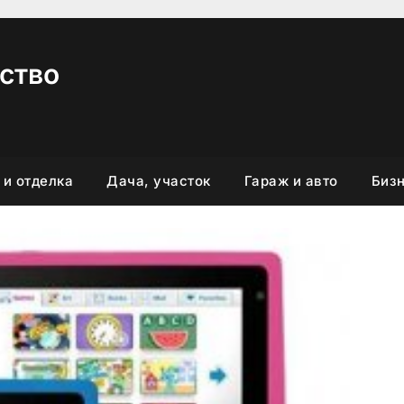
ство
 и отделка
Дача, участок
Гараж и авто
Бизн