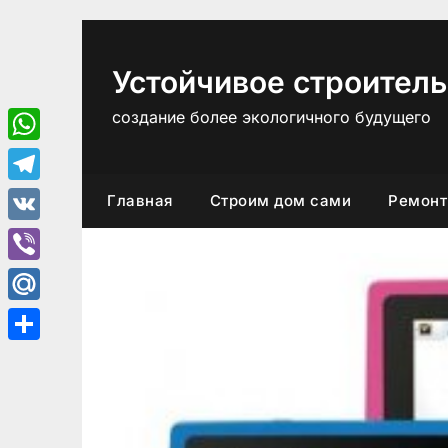
Перейти
к
содержимому
Устойчивое строитель
создание более экологичного будущего
WhatsApp
Telegram
Главная
Строим дом сами
Ремонт
VK
Viber
Mail.Ru
Отправить