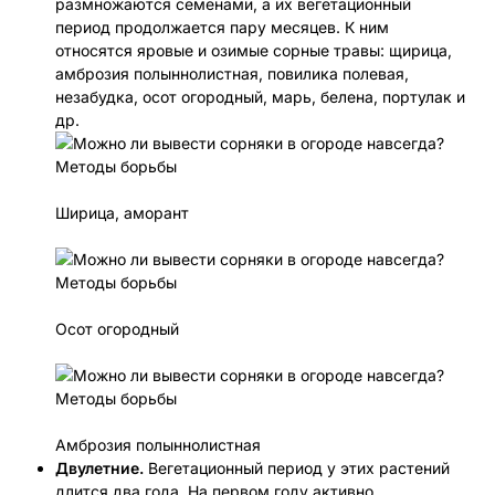
размножаются семенами, а их вегетационный
период продолжается пару месяцев. К ним
относятся яровые и озимые сорные травы: щирица,
амброзия полыннолистная, повилика полевая,
незабудка, осот огородный, марь, белена, портулак и
др.
Ширица, аморант
Осот огородный
Амброзия полыннолистная
Двулетние.
Вегетационный период у этих растений
длится два года. На первом году активно