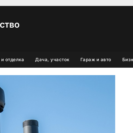
ство
 и отделка
Дача, участок
Гараж и авто
Бизн