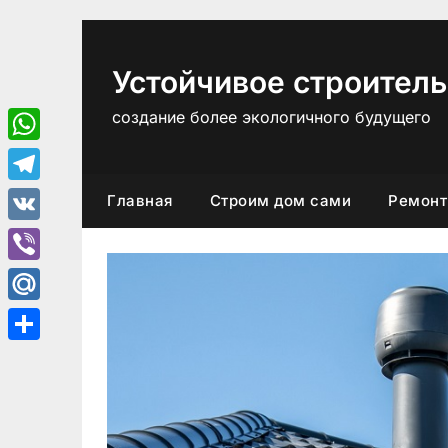
Перейти
к
содержимому
Устойчивое строитель
создание более экологичного будущего
WhatsApp
Telegram
Главная
Строим дом сами
Ремонт
VK
Viber
Mail.Ru
Отправить