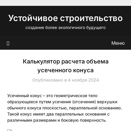
Перейти
к
Устойчивое строительство
содержимому
создание более экологичного будущего
Меню
Калькулятор расчета объема
усеченного конуса
Опубликовано в 4 ноября 2024
Усеченный конус – это геометрическое тело
образующееся путем усечения (отсечения) верхушки
обычного конуса плоскостью, параллельной основанию.
Такой конус имеет два параллельных основания c
различными размерами и боковую поверхность.