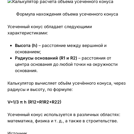
Формула нахождения объема усеченного конуса
Усеченный конус обладает следующими
характеристиками:
Высота (h)
– расстояние между вершиной и
основанием;
Радиусы оснований (R1 и R2)
– расстояния от
центра основания до любой точки на окружности
основания.
Калькулятор вычисляет объём усечённого конуса, через
радиусы и высоту, по формуле:
V=​1/3 ​​π h (R1​2​​+R1R2+R2​2​​)
Усеченный конус используется в различных областях:
математика, физика и т. д., а также в строительстве.
Источник