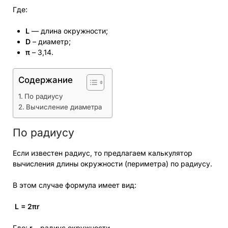
Где:
L
— длина окружности;
D
– диаметр;
π
– 3,14.
Содержание
По радиусу
Вычисление диаметра
По радиусу
Если известен радиус, то предлагаем калькулятор
вычисления длины окружности (периметра) по радиусу.
В этом случае формула имеет вид:
L = 2πr
Где:
r
– радиус окружности.