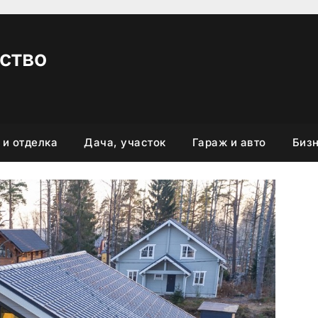
ство
 и отделка
Дача, участок
Гараж и авто
Бизн