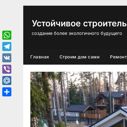
Перейти
к
содержимому
Устойчивое строитель
создание более экологичного будущего
WhatsApp
Telegram
Главная
Строим дом сами
Ремонт
VK
Viber
Mail.Ru
Отправить