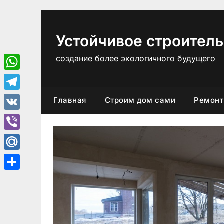
Перейти
к
содержимому
Устойчивое строитель
создание более экологичного будущего
WhatsApp
Telegram
Главная
Строим дом сами
Ремонт
VK
Viber
Mail.Ru
Отправить