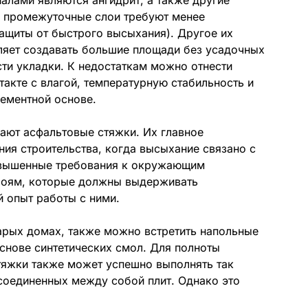
алами являются ангидрит, а также другие
ти промежуточные слои требуют менее
защиты от быстрого высыхания). Другое их
ляет создавать большие площади без усадочных
ти укладки. К недостаткам можно отнести
такте с влагой, температурную стабильность и
ементной основе.
ают асфальтовые стяжки. Их главное
ия строительства, когда высыхание связано с
овышенные требования к окружающим
лоям, которые должны выдерживать
 опыт работы с ними.
тарых домах, также можно встретить напольные
основе синтетических смол. Для полноты
тяжки также может успешно выполнять так
соединенных между собой плит. Однако это