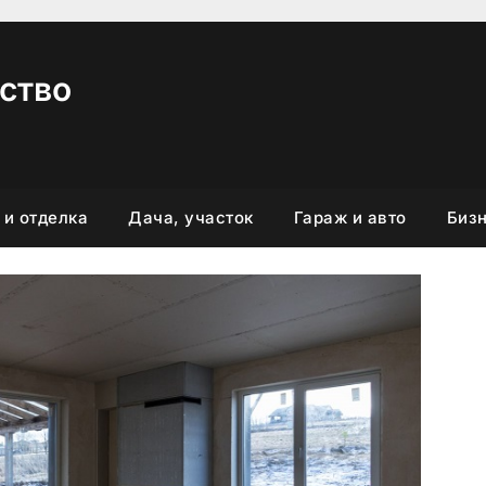
ство
 и отделка
Дача, участок
Гараж и авто
Бизн