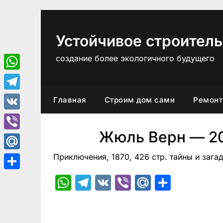
Перейти
к
содержимому
Устойчивое строитель
создание более экологичного будущего
WhatsApp
Telegram
Главная
Строим дом сами
Ремонт
VK
Жюль Верн — 20
Viber
Приключения, 1870, 426 стр. тайны и зага
Mail.Ru
Отправить
WhatsApp
Telegram
VK
Viber
Mail.Ru
Отпра