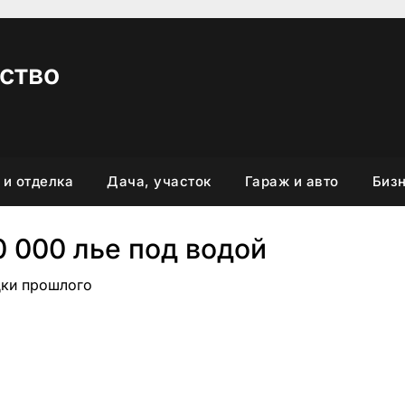
ство
 и отделка
Дача, участок
Гараж и авто
Бизн
 000 лье под водой
дки прошлого
вить