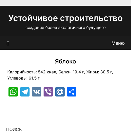
Перейти
к
Устойчивое строительство
содержимому
создание более экологичного будущего
Меню
Яблоко
Калорийность: 542 ккал, Белки: 19.4 г, Жиры: 30.5 г,
Углеводы: 61.5 г
WhatsApp
Telegram
VK
Viber
Mail.Ru
Отправить
ПОИСК