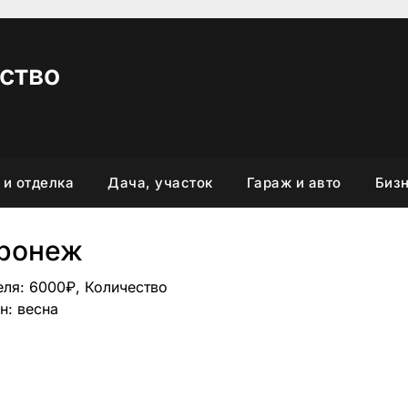
ство
 и отделка
Дача, участок
Гараж и авто
Бизн
ронеж
еля: 6000₽, Количество
н: весна
вить