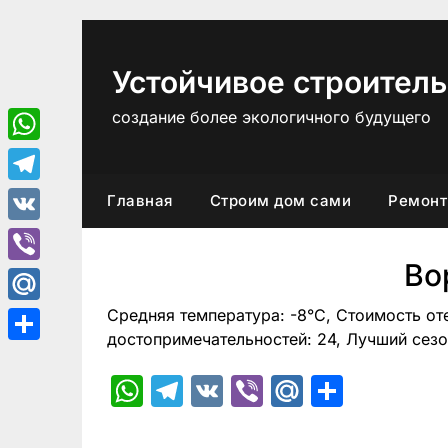
Перейти
к
содержимому
Устойчивое строитель
создание более экологичного будущего
WhatsApp
Telegram
Главная
Строим дом сами
Ремонт
VK
Во
Viber
Средняя температура: -8°C, Стоимость от
Mail.Ru
достопримечательностей: 24, Лучший сезо
Отправить
WhatsApp
Telegram
VK
Viber
Mail.Ru
Отпра