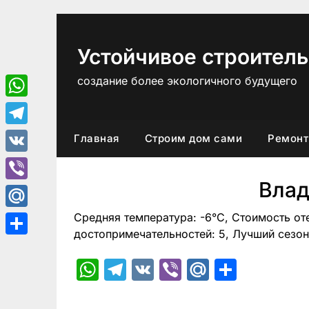
Перейти
к
содержимому
Устойчивое строитель
создание более экологичного будущего
WhatsApp
Telegram
Главная
Строим дом сами
Ремонт
VK
Влад
Viber
Средняя температура: -6°C, Стоимость от
Mail.Ru
достопримечательностей: 5, Лучший сезон
Отправить
WhatsApp
Telegram
VK
Viber
Mail.Ru
Отпра