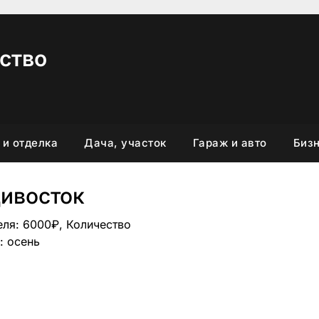
ство
 и отделка
Дача, участок
Гараж и авто
Бизн
ивосток
еля: 6000₽, Количество
: осень
вить