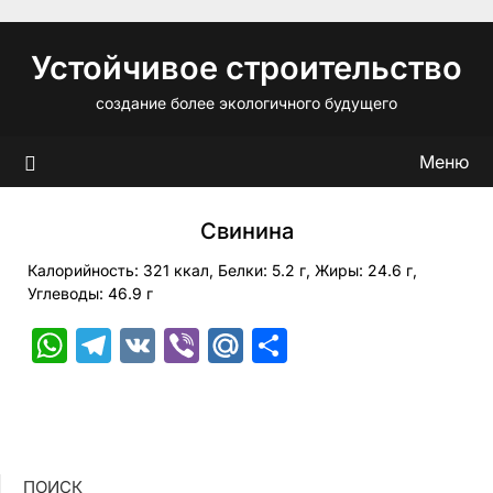
Перейти
к
Устойчивое строительство
содержимому
создание более экологичного будущего
Меню
Свинина
Калорийность: 321 ккал, Белки: 5.2 г, Жиры: 24.6 г,
Углеводы: 46.9 г
WhatsApp
Telegram
VK
Viber
Mail.Ru
Отправить
ПОИСК