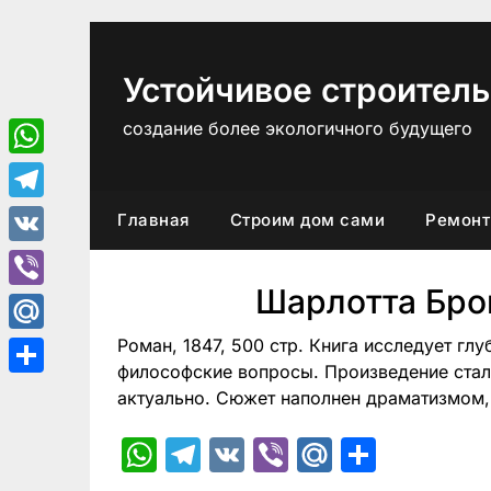
Перейти
к
содержимому
Устойчивое строитель
создание более экологичного будущего
WhatsApp
Telegram
Главная
Строим дом сами
Ремонт
VK
Шарлотта Бро
Viber
Роман, 1847, 500 стр. Книга исследует гл
Mail.Ru
философские вопросы. Произведение стал
Отправить
актуально. Сюжет наполнен драматизмом,
WhatsApp
Telegram
VK
Viber
Mail.Ru
Отпра