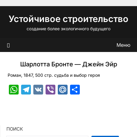
Перейти
к
Устойчивое строительство
содержимому
создание более экологичного будущего
Меню
Шарлотта Бронте — Джейн Эйр
Роман, 1847, 500 стр. судьба и выбор героя
WhatsApp
Telegram
VK
Viber
Mail.Ru
Отправить
ПОИСК