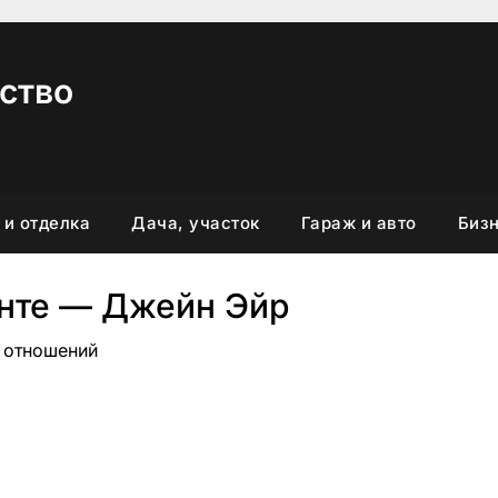
ство
 и отделка
Дача, участок
Гараж и авто
Бизн
нте — Джейн Эйр
х отношений
вить