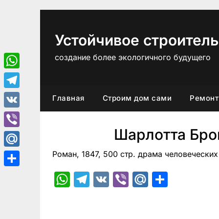
Перейти
к
содержимому
Устойчивое строитель
создание более экологичного будущего
WhatsApp
Telegram
Главная
Строим дом сами
Ремонт
VK
Шарлотта Бро
Viber
Роман, 1847, 500 стр. драма человечески
Mail.Ru
Отправить
WhatsApp
Telegram
VK
Viber
Mail.Ru
Отпра