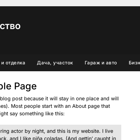
ство
 и отделка
Дача, участок
Гараж и авто
Бизн
le Page
 blog post because it will stay in one place and will
mes). Most people start with an About page that
might say something like this:
ing actor by night, and this is my website. I live
k, and I like piña coladas. (And gettin’ caught in