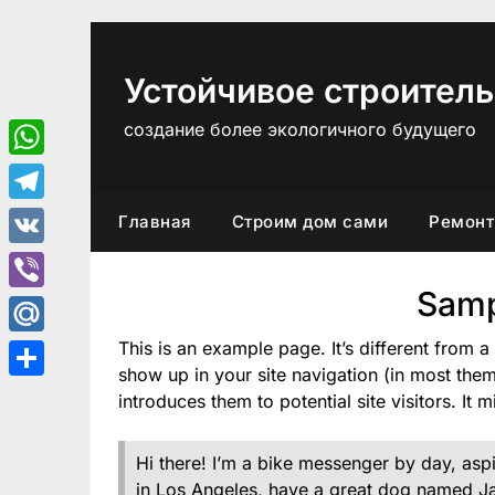
Перейти
к
содержимому
Устойчивое строитель
создание более экологичного будущего
WhatsApp
Telegram
Главная
Строим дом сами
Ремонт
VK
Samp
Viber
This is an example page. It’s different from a
Mail.Ru
show up in your site navigation (in most the
Отправить
introduces them to potential site visitors. It 
Hi there! I’m a bike messenger by day, aspir
in Los Angeles, have a great dog named Jac