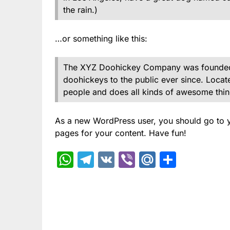
the rain.)
…or something like this:
The XYZ Doohickey Company was founded i
doohickeys to the public ever since. Loca
people and does all kinds of awesome thi
As a new WordPress user, you should go to
pages for your content. Have fun!
WhatsApp
Telegram
VK
Viber
Mail.Ru
Отпра