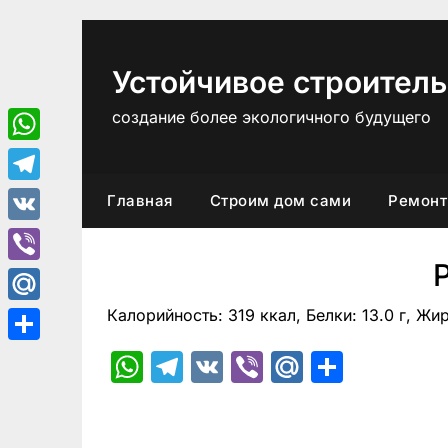
Перейти
к
содержимому
Устойчивое строитель
создание более экологичного будущего
WhatsApp
Telegram
Главная
Строим дом сами
Ремонт
VK
Viber
Калорийность: 319 ккал, Белки: 13.0 г, Жир
Mail.Ru
Отправить
WhatsApp
Telegram
VK
Viber
Mail.Ru
Отпра