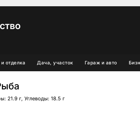
ство
 и отделка
Дача, участок
Гараж и авто
Бизн
Рыба
ы: 21.9 г, Углеводы: 18.5 г
вить