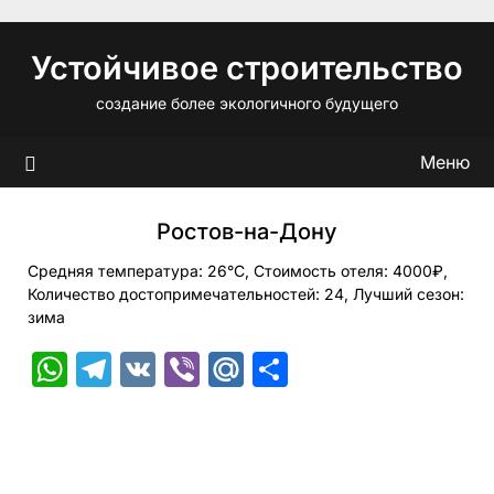
Перейти
к
Устойчивое строительство
содержимому
создание более экологичного будущего
Меню
Ростов-на-Дону
Средняя температура: 26°C, Стоимость отеля: 4000₽,
Количество достопримечательностей: 24, Лучший сезон:
зима
WhatsApp
Telegram
VK
Viber
Mail.Ru
Отправить