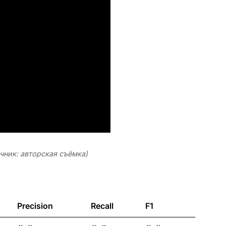
чник: авторская съёмка)
Precision
Recall
F1