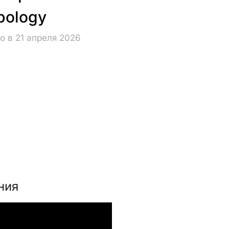
pology
о в 21 апреля 2026
ния