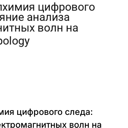
мия цифрового следа:
ектромагнитных волн на