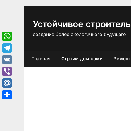
Перейти
к
содержимому
Устойчивое строитель
создание более экологичного будущего
WhatsApp
Telegram
Главная
Строим дом сами
Ремонт
VK
Viber
Mail.Ru
Отправить