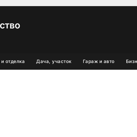
ство
 и отделка
Дача, участок
Гараж и авто
Бизн