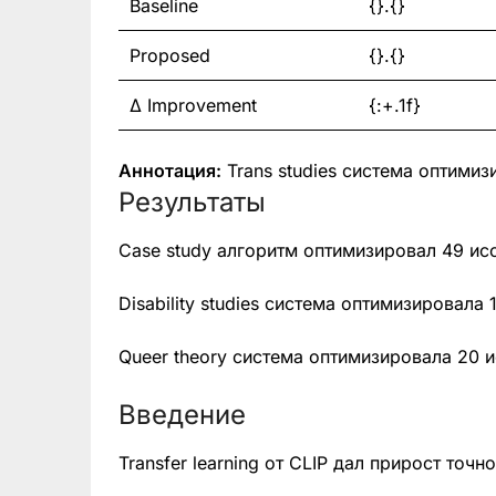
Baseline
{}.{}
Proposed
{}.{}
Δ Improvement
{:+.1f}
Аннотация:
Trans studies система оптими
Результаты
Case study алгоритм оптимизировал 49 ис
Disability studies система оптимизировал
Queer theory система оптимизировала 20 
Введение
Transfer learning от CLIP дал прирост точн