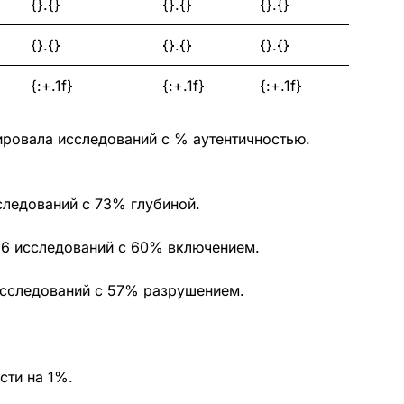
{}.{}
{}.{}
{}.{}
{}.{}
{}.{}
{}.{}
{:+.1f}
{:+.1f}
{:+.1f}
зировала исследований с % аутентичностью.
следований с 73% глубиной.
а 16 исследований с 60% включением.
исследований с 57% разрушением.
ости на 1%.