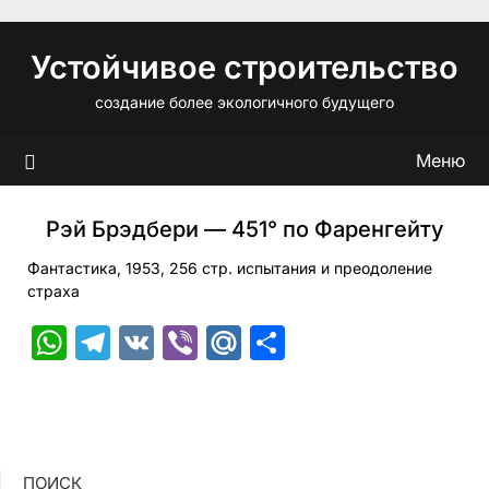
Перейти
к
Устойчивое строительство
содержимому
создание более экологичного будущего
Меню
Рэй Брэдбери — 451° по Фаренгейту
Фантастика, 1953, 256 стр. испытания и преодоление
страха
WhatsApp
Telegram
VK
Viber
Mail.Ru
Отправить
ПОИСК