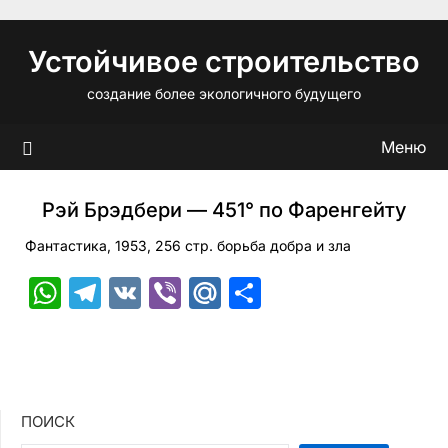
Перейти
к
Устойчивое строительство
содержимому
создание более экологичного будущего
Меню
Рэй Брэдбери — 451° по Фаренгейту
Фантастика, 1953, 256 стр. борьба добра и зла
WhatsApp
Telegram
VK
Viber
Mail.Ru
Отправить
ПОИСК