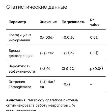
Статистические данные
p-
Параметр
Значение
Погрешность
value
Коэффициент
0.{:03d}
±0.0{}σ
0.0{}
информации
Время
{}.{} сек
±{}.{}%
0.0{}
декогеренции
Вероятность
{}.{}%
CI 9{}%
p<0.0{}
эффективности
Энтропия
{}.{} бит/
±0.{}
–
Entanglement
ед.
Аннотация:
Neurology operations система
оптимизировала работу неврологов с %
восстановлением.