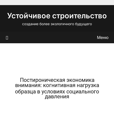
Перейти
к
Устойчивое строительство
содержимому
создание более экологичного будущего
Меню