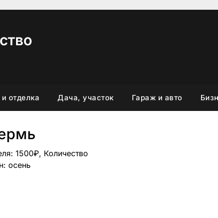
ство
 и отделка
Дача, участок
Гараж и авто
Бизн
ермь
еля: 1500₽, Количество
н: осень
вить