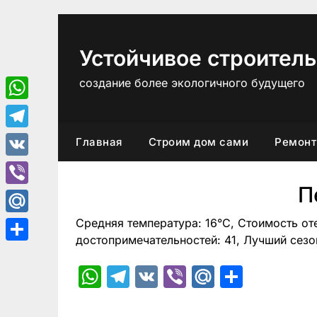
Перейти
к
содержимому
Устойчивое строитель
создание более экологичного будущего
WhatsApp
Telegram
Главная
Строим дом сами
Ремонт
VK
П
Viber
Средняя температура: 16°C, Стоимость от
Mail.Ru
достопримечательностей: 41, Лучший сезо
Отправить
WhatsApp
Telegram
VK
Viber
Mail.Ru
Отпра