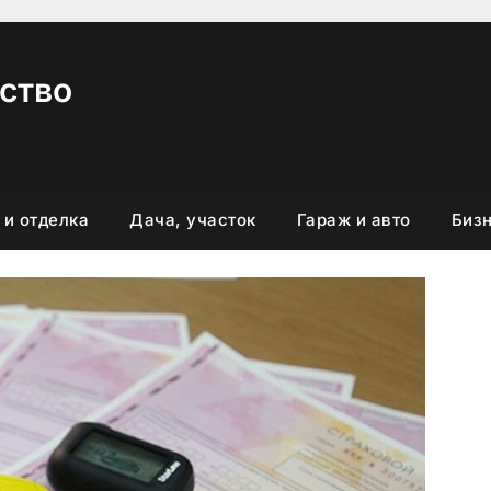
ство
 и отделка
Дача, участок
Гараж и авто
Бизн