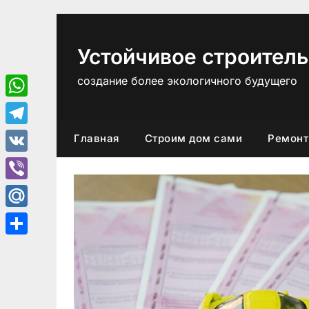
Перейти
к
содержимому
Устойчивое строитель
создание более экологичного будущего
WhatsApp
Telegram
Главная
Строим дом сами
Ремонт
VK
Viber
Mail.Ru
Отправить