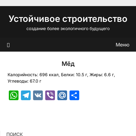
Перейти
к
Устойчивое строительство
содержимому
создание более экологичного будущего
Меню
Мёд
Калорийность: 696 ккал, Белки: 10.5 г, Жиры: 6.6 г,
Углеводы: 67.0 г
WhatsApp
Telegram
VK
Viber
Mail.Ru
Отправить
ПОИСК