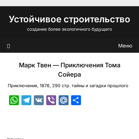
Перейти
к
Устойчивое строительство
содержимому
создание более экологичного будущего
Меню
Марк Твен — Приключения Тома
Сойера
Приключения, 1876, 290 стр. тайны и загадки прошлого
WhatsApp
Telegram
VK
Viber
Mail.Ru
Отправить