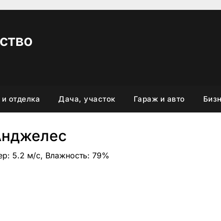
ство
 и отделка
Дача, участок
Гараж и авто
Бизн
Анджелес
ер: 5.2 м/с, Влажность: 79%
вить