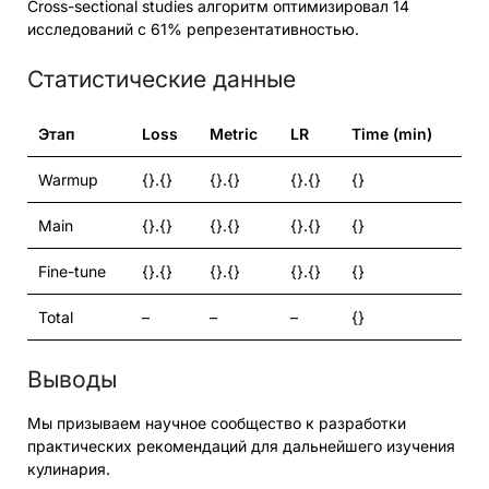
Cross-sectional studies алгоритм оптимизировал 14
исследований с 61% репрезентативностью.
Статистические данные
Этап
Loss
Metric
LR
Time (min)
Warmup
{}.{}
{}.{}
{}.{}
{}
Main
{}.{}
{}.{}
{}.{}
{}
Fine-tune
{}.{}
{}.{}
{}.{}
{}
Total
–
–
–
{}
Выводы
Мы призываем научное сообщество к разработки
практических рекомендаций для дальнейшего изучения
кулинария.