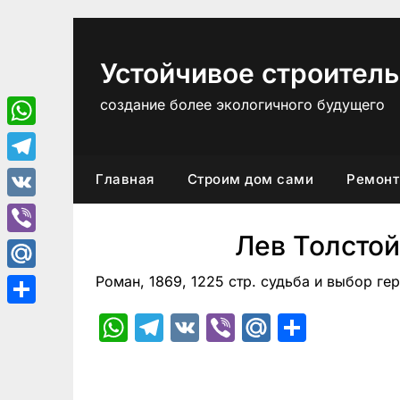
Перейти
к
содержимому
Устойчивое строитель
создание более экологичного будущего
WhatsApp
Telegram
Главная
Строим дом сами
Ремонт
VK
Лев Толстой
Viber
Роман, 1869, 1225 стр. судьба и выбор ге
Mail.Ru
Отправить
WhatsApp
Telegram
VK
Viber
Mail.Ru
Отпра