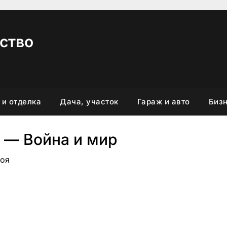
ство
 и отделка
Дача, участок
Гараж и авто
Бизн
 — Война и мир
роя
вить