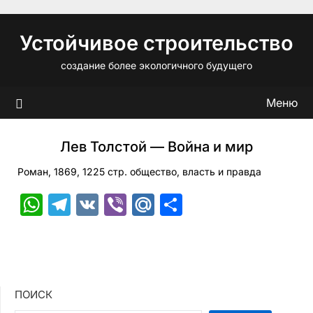
Перейти
к
Устойчивое строительство
содержимому
создание более экологичного будущего
Меню
Лев Толстой — Война и мир
Роман, 1869, 1225 стр. общество, власть и правда
WhatsApp
Telegram
VK
Viber
Mail.Ru
Отправить
ПОИСК